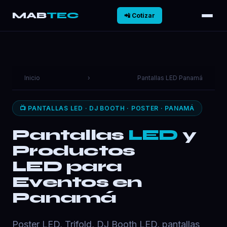
MAB
TEC
📲 Cotizar
Inicio
›
Pantallas LED Panamá
📺 PANTALLAS LED · DJ BOOTH · POSTER · PANAMÁ
Pantallas
LED
y
Productos
LED para
Eventos en
Panamá
Poster LED, Trifold, DJ Booth LED, pantallas