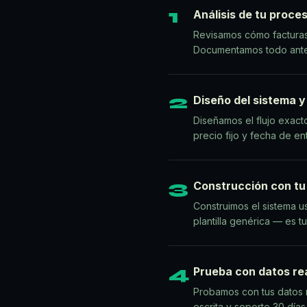
1
Análisis de tu proce
Revisamos cómo facturas h
Documentamos todo antes
2
Diseño del sistema 
Diseñamos el flujo exact
precio fijo y fecha de e
3
Construcción con tu
Construimos el sistema us
plantilla genérica — es tu
4
Prueba con datos re
Probamos con tus datos r
escrita y soporte 30 días 