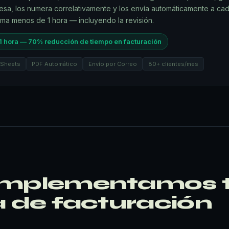
resa, los numera correlativamente y los envía automáticamente a ca
oma menos de 1 hora — incluyendo la revisión.
1 hora — 70% reducción de tiempo en facturación
 Sheets
PDF Automático
Envío por Correo
80+ clientes/mes
mplementamos 
 de facturación