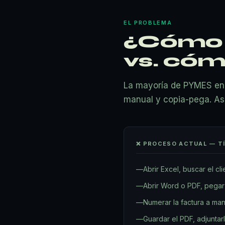
EL PROBLEMA
¿Cómo 
vs. cóm
La mayoría de PYMES en 
manual y copia-pega. As
❌ PROCESO ACTUAL — T
—
Abrir Excel, buscar el cl
—
Abrir Word o PDF, pegar
—
Numerar la factura a man
—
Guardar el PDF, adjuntarl