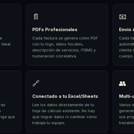
📄
📧
PDFs Profesionales
Envío 
de
Cada factura se genera como PDF
Cada fa
 Ideal
con tu logo, datos fiscales,
automát
descripción de servicios, ITBMS y
cliente 
numeración correlativa.
cuerpo 
🔗
👥
Conectado a tu Excel/Sheets
Multi-
ras
Lee los datos directamente de tu
Varios 
o
hoja de cálculo existente. No hay
generar
enga que
que migrar datos ni cambiar cómo
sus pro
trabaja tu equipo.
trazabil