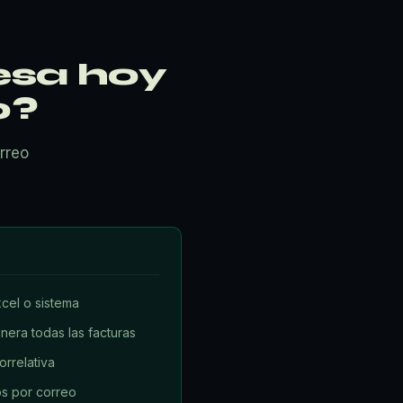
esa hoy
o?
rreo
xcel o sistema
nera todas las facturas
rrelativa
s por correo