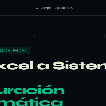
WhatsApp
Integración
SEO
›
S
IZADA · PANAMÁ
xcel a Sist
uración
mática